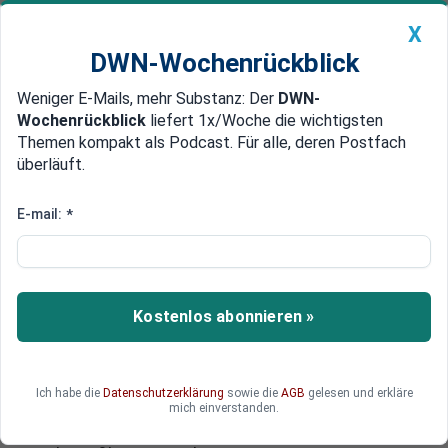
X
DWN-Wochenrückblick
Weniger E-Mails, mehr Substanz: Der
DWN-
Geldanlage Premium
Newsticker
MEIN DWN:
Wochenrückblick
liefert 1x/Woche die wichtigsten
Edelmetalle
DWN-Magazin
China
Themen kompakt als Podcast. Für alle, deren Postfach
überläuft.
DWN-Wochenrückblick
Auto Premium
Weg nach Großbritannien
E-mail:
*
Frankreich: Schwere
Zusammenstöße zwischen
Flüchtlingen und Polizei
Kostenlos abonnieren »
In der nordfranzösischen Hafenstadt Calais kam
es in der dritten Nacht in Folge zu schweren
Zusammenstößen. Flüchtlinge blockierten die
Ich habe die
Datenschutzerklärung
sowie die
AGB
gelesen und erkläre
Hafenstraße, um auf Lastwagen zu gelangen.
mich einverstanden.
Diese sollen die Flüchtlinge als blinde Passagiere