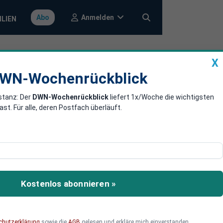
Anmelden
Abo
ILIEN
X
a
DWN-Wochenrückblick
WN-Wochenrückblick
stanz: Der
DWN-Wochenrückblick
liefert 1x/Woche die wichtigsten
s
. Für alle, deren Postfach überläuft.
isten angekündigt, die
haben. Er will bei seiner
Kostenlos abonnieren »
chutzerklärung
sowie die
AGB
gelesen und erkläre mich einverstanden.