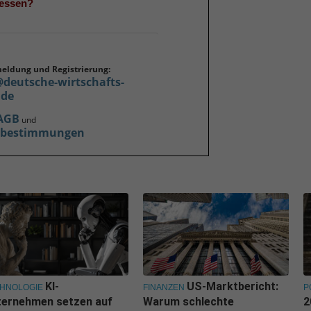
gessen?
meldung und Registrierung:
@deutsche-wirtschafts-
.de
AGB
und
zbestimmungen
KI-
US-Marktbericht:
HNOLOGIE
FINANZEN
P
ternehmen setzen auf
Warum schlechte
2