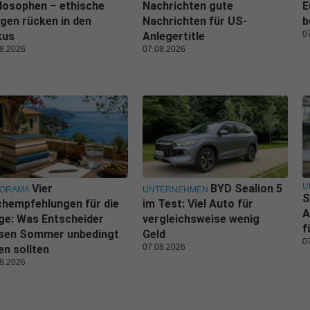
losophen – ethische
Nachrichten gute
E
gen rücken in den
Nachrichten für US-
b
0
kus
Anlegertitle
8.2026
07.08.2026
U
Vier
BYD Sealion 5
NORAMA
UNTERNEHMEN
S
hempfehlungen für die
im Test: Viel Auto für
A
ge: Was Entscheider
vergleichsweise wenig
f
esen Sommer unbedingt
Geld
0
07.08.2026
en sollten
8.2026