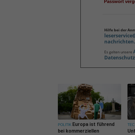
Passwort ver
Hilfe bei der An
leserservice
nachrichten
Es gelten unsere
Datenschut
Europa ist führend
POLITIK
TEC
bei kommerziellen
Un