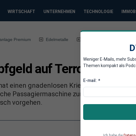
WIRTSCHAFT
UNTERNEHMEN
TECHNOLOGIE
IMMOB
anlage Premium
Edelmetalle
DWN-Magazin
Chin
D
Weniger E-Mails, mehr Sub
pfgeld auf Terroristen au
Themen kompakt als Podcast
E-mail:
*
hat einen gnadenlosen Krieg gegen die Terror
sche Passagiermaschine zum Absturz gebracht 
isch vorgehen.
Ich habe die
Datens