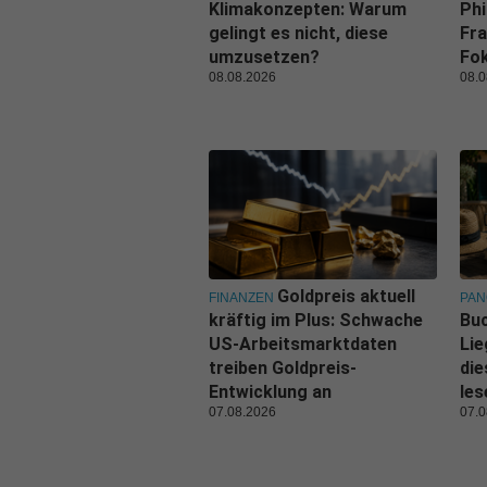
Klimakonzepten: Warum
Phi
gelingt es nicht, diese
Fra
umzusetzen?
Fo
08.08.2026
08.0
Goldpreis aktuell
FINANZEN
PA
kräftig im Plus: Schwache
Buc
US-Arbeitsmarktdaten
Lie
treiben Goldpreis-
di
Entwicklung an
les
07.08.2026
07.0