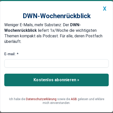
X
DWN-Wochenrückblick
Weniger E-Mails, mehr Substanz: Der
DWN-
Geldanlage Premium
Newsticker
MEIN DWN:
Wochenrückblick
liefert 1x/Woche die wichtigsten
Edelmetalle
DWN-Magazin
China
Themen kompakt als Podcast. Für alle, deren Postfach
überläuft.
DWN-Wochenrückblick
Auto Premium
Versagen der Behörden
E-mail:
*
Vor Anschlägen: Paris-
Attentäter und Bruder in Belgien
verhört
Kostenlos abonnieren »
Die Paris-Attentäter wurden offenbar zuvor von
belgischen Behörden verhört. Doch zu einer
Beobachtung der Attentäter soll es nicht
Ich habe die
Datenschutzerklärung
sowie die
AGB
gelesen und erkläre
gekommen sein, weil „keine Anzeichen einer
mich einverstanden.
möglichen Bedrohung“ vorgelegen hätten.