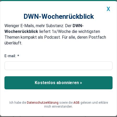
X
DWN-Wochenrückblick
Weniger E-Mails, mehr Substanz: Der
DWN-
Geldanlage Premium
Newsticker
MEIN DWN:
Wochenrückblick
liefert 1x/Woche die wichtigsten
Edelmetalle
DWN-Magazin
China
Themen kompakt als Podcast. Für alle, deren Postfach
überläuft.
DWN-Wochenrückblick
Auto Premium
Offener Konflikt ausgebrochen
E-mail:
*
Flüchtlinge: Seehofer wirft
Merkel vor, die nationalen
Interessen aufzugeben
Kostenlos abonnieren »
Auf dem CSU-Parteitag in München ist es zum
offenen Konflikt zwischen dem CSU-
Vorsitzenden Horst Seehofer und CDU-Chefin
Ich habe die
Datenschutzerklärung
sowie die
AGB
gelesen und erkläre
Angela Merkel gekommen. Nachdem die
mich einverstanden.
Bundeskanzlerin in ihrer Rede die von der CSU