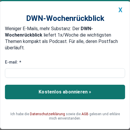
X
DWN-Wochenrückblick
Weniger E-Mails, mehr Substanz: Der
DWN-
Geldanlage Premium
Newsticker
MEIN DWN:
Wochenrückblick
liefert 1x/Woche die wichtigsten
Edelmetalle
DWN-Magazin
China
Themen kompakt als Podcast. Für alle, deren Postfach
überläuft.
DWN-Wochenrückblick
Auto Premium
Aktien auf Rekordhoch
E-mail:
*
Kurssprung nach Übernahme-
Gerüchte bei „Gauloises“-
Hersteller
Kostenlos abonnieren »
Spekulationen um eine bevorstehende Fusion
haben Imperial Tobacco am Freitag zu einem
Kurssprung verholfen. Die Aktien des Zigaretten-
Ich habe die
Datenschutzerklärung
sowie die
AGB
gelesen und erkläre
Herstellers stiegen um bis zu fünf Prozent auf
mich einverstanden.
ein Rekordhoch.