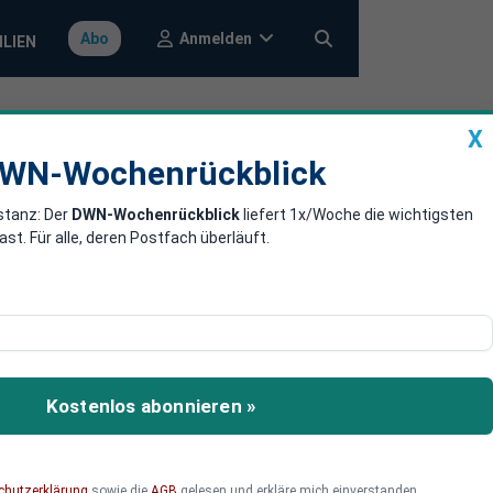
Anmelden
Abo
ILIEN
X
a
DWN-Wochenrückblick
WN-Wochenrückblick
stanz: Der
DWN-Wochenrückblick
liefert 1x/Woche die wichtigsten
. Für alle, deren Postfach überläuft.
nd werden erstmals von
er an Boden.
Kostenlos abonnieren »
chutzerklärung
sowie die
AGB
gelesen und erkläre mich einverstanden.