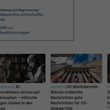
meldung und Registrierung:
@deutsche-wirtschafts-
.de
AGB
und
zbestimmungen
KI-
US-Marktbericht:
HNOLOGIE
FINANZEN
P
ternehmen setzen auf
Warum schlechte
2
losophen – ethische
Nachrichten gute
E
gen rücken in den
Nachrichten für US-
b
0
kus
Anlegertitle