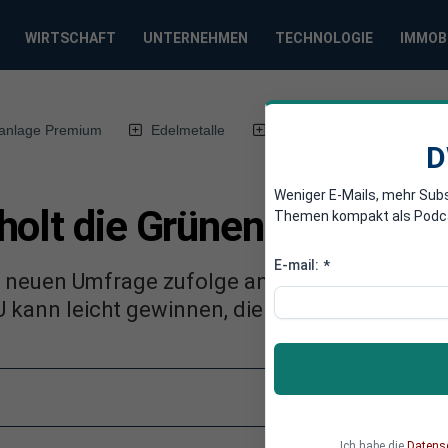
WIRTSCHAFT
UNTERNEHMEN
TECHNOLOGIE
IMMOB
anlage Premium
Edelmetalle
DWN-Magazin
Chin
D
Weniger E-Mails, mehr Sub
olt die Grünen ein
Themen kompakt als Podcast
E-mail:
*
er neuen Umfrage zufolge an Unterstützung u
U kann leicht gewinnen, die SPD verliert weit
Ich habe die
Datens