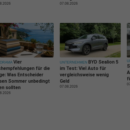
8.2026
07.08.2026
U
Vier
BYD Sealion 5
NORAMA
UNTERNEHMEN
S
hempfehlungen für die
im Test: Viel Auto für
A
ge: Was Entscheider
vergleichsweise wenig
f
esen Sommer unbedingt
Geld
0
07.08.2026
en sollten
8.2026