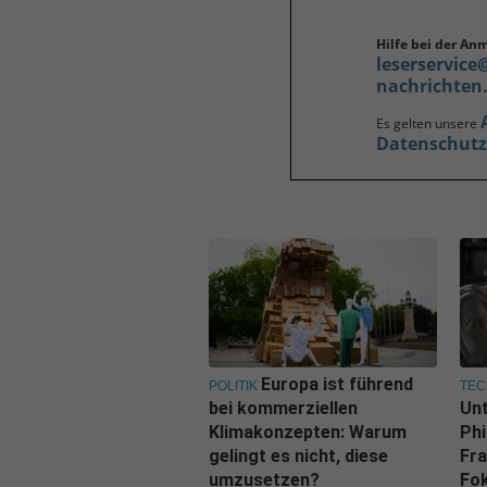
Hilfe bei der An
leserservice
nachrichten
Es gelten unsere
Datenschut
Europa ist führend
POLITIK
TEC
bei kommerziellen
Un
Klimakonzepten: Warum
Phi
gelingt es nicht, diese
Fra
umzusetzen?
Fo