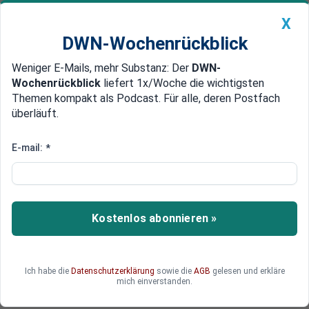
X
DWN-Wochenrückblick
Weniger E-Mails, mehr Substanz: Der
DWN-
Geldanlage Premium
Newsticker
MEIN DWN:
Wochenrückblick
liefert 1x/Woche die wichtigsten
Edelmetalle
DWN-Magazin
China
Themen kompakt als Podcast. Für alle, deren Postfach
überläuft.
DWN-Wochenrückblick
Auto Premium
Vor Gericht in England
E-mail:
*
Russland verklagt Ukraine
wegen nicht bezahlter Schulden
Russland verklagt die Ukraine vor einem Gericht
Kostenlos abonnieren »
in England, weil die Regierung in Kiew sich
weigert, im guten Glauben über einen fälligen
Kredit zu verhandeln. Das Land ist faktisch pleite
Ich habe die
Datenschutzerklärung
sowie die
AGB
gelesen und erkläre
und wird mit Geldern der EU-Steuerzahler und
mich einverstanden.
des IWF über Wasser gehalten.