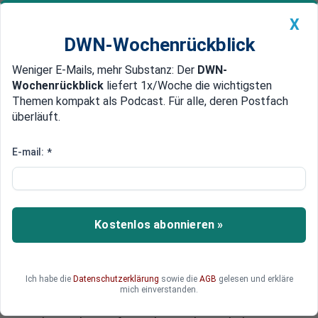
X
DWN-Wochenrückblick
Weniger E-Mails, mehr Substanz: Der
DWN-
Geldanlage Premium
Newsticker
MEIN DWN:
Wochenrückblick
liefert 1x/Woche die wichtigsten
Edelmetalle
DWN-Magazin
China
Themen kompakt als Podcast. Für alle, deren Postfach
überläuft.
DWN-Wochenrückblick
Auto Premium
Neue Schulden
E-mail:
*
Merkels Flüchtlingspolitik: Wie
aus politischen Fehlern
politische Schuld entsteht
Kostenlos abonnieren »
Der Zustrom der Flüchtlinge ist ein Problem, da er
bestehende Probleme in Deutschland massiv
verschärft. Die Flüchtlinge treffen auf eine seit
Ich habe die
Datenschutzerklärung
sowie die
AGB
gelesen und erkläre
Jahrzehnten neoliberal ausgedörrte staatliche
mich einverstanden.
Infrastruktur. Zudem ist der Wohnungsmarkt