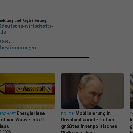
meldung und Registrierung:
@deutsche-wirtschafts-
.de
AGB
und
zbestimmungen
Energieriese
Mobilisierung in
TSCHAFT
POLITIK
I
nt vor Wasserstoff-
Russland könnte Putins
I
laps
größtes innenpolitisches
g
8.2026
Risiko werden
I