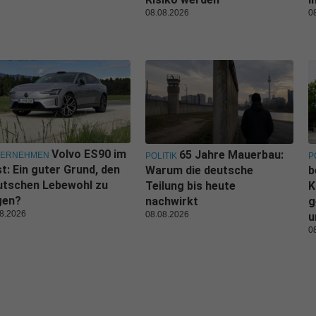
08.08.2026
0
Volvo ES90 im
65 Jahre Mauerbau:
TERNEHMEN
POLITIK
P
t: Ein guter Grund, den
Warum die deutsche
b
utschen Lebewohl zu
Teilung bis heute
K
gen?
nachwirkt
g
8.2026
08.08.2026
u
0