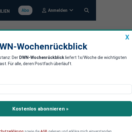
Anmelden
Abo
ILIEN
X
a
DWN-Wochenrückblick
WN-Wochenrückblick
stanz: Der
DWN-Wochenrückblick
liefert 1x/Woche die wichtigsten
im Höhenflug
. Für alle, deren Postfach überläuft.
Finanztitel, die in den
k zulegen. Die Aktie der
Kostenlos abonnieren »
chutzerklärung
sowie die
AGB
gelesen und erkläre mich einverstanden.