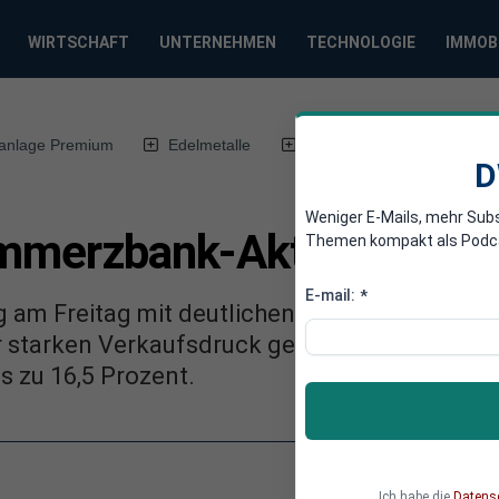
WIRTSCHAFT
UNTERNEHMEN
TECHNOLOGIE
IMMOB
anlage Premium
Edelmetalle
DWN-Magazin
Chin
D
Weniger E-Mails, mehr Sub
ommerzbank-Aktie weiter 
Themen kompakt als Podcast
E-mail:
*
 am Freitag mit deutlichen Gewinnen im Plus. 
starken Verkaufsdruck gerieten, konnten star
 zu 16,5 Prozent.
Ich habe die
Datens