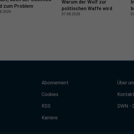
Warum der Wolf zur
I
rd zum Problem
politischen Waffe wird
b
8.2026
07.08.2026
0
Abonnement
Über un
Cookies
Kontak
RSS
DWN - 
Karriere