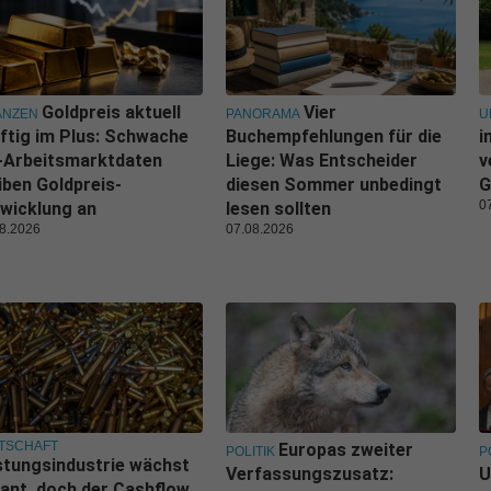
Goldpreis aktuell
Vier
ANZEN
PANORAMA
U
ftig im Plus: Schwache
Buchempfehlungen für die
i
-Arbeitsmarktdaten
Liege: Was Entscheider
v
iben Goldpreis-
diesen Sommer unbedingt
G
0
wicklung an
lesen sollten
8.2026
07.08.2026
TSCHAFT
Europas zweiter
POLITIK
P
tungsindustrie wächst
Verfassungszusatz:
U
ant, doch der Cashflow