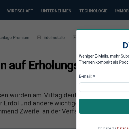
WIRTSCHAFT
UNTERNEHMEN
TECHNOLOGIE
IMMOB
anlage Premium
Edelmetalle
DWN-Magazin
Chin
D
Weniger E-Mails, mehr Sub
n auf Erholungskurs, RW
Themen kompakt als Podcast
E-mail:
*
en wurden am Mittag deutliche Gewinne verz
ür Erdöl und andere wichtige Rohstoffe für Un
end Zweifel an der Verfassung der Weltwirt
Ich habe die
Datens