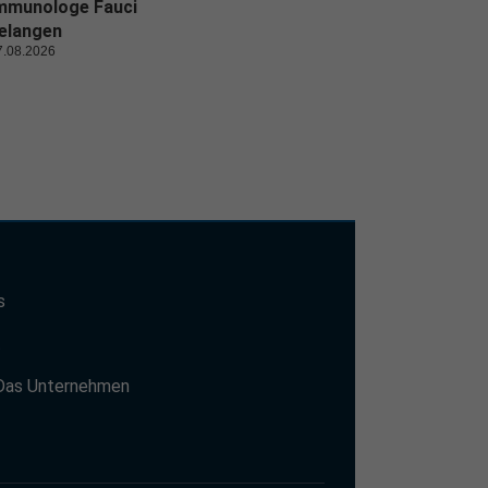
mmunologe Fauci
elangen
7.08.2026
s
t
Das Unternehmen