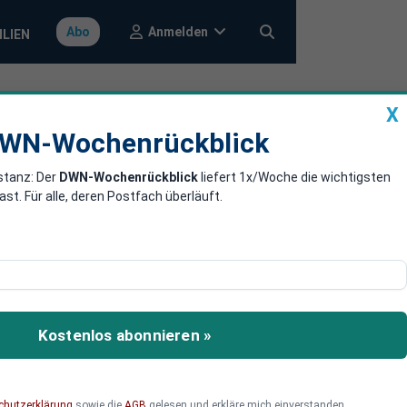
Anmelden
Abo
ILIEN
X
a
DWN-Wochenrückblick
WN-Wochenrückblick
stanz: Der
DWN-Wochenrückblick
liefert 1x/Woche die wichtigsten
E-Aktien
. Für alle, deren Postfach überläuft.
eichnet. Einmal mehr
sicherheit. Insgesamt
Kostenlos abonnieren »
schaft laut.
chutzerklärung
sowie die
AGB
gelesen und erkläre mich einverstanden.