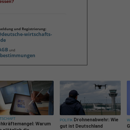
gessen?
meldung und Registrierung:
@deutsche-wirtschafts-
.de
AGB
und
zbestimmungen
TSCHAFT
Drohnenabwehr: Wie
POLITIK
W
chkräftemangel: Warum
gut ist Deutschland
G