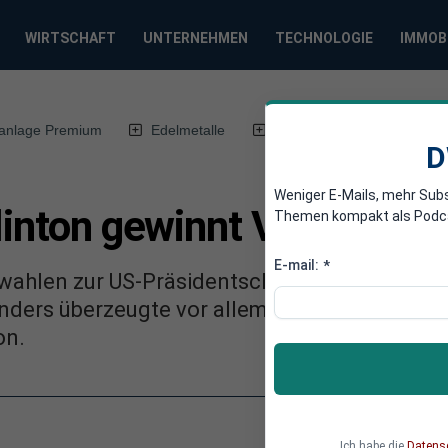
WIRTSCHAFT
UNTERNEHMEN
TECHNOLOGIE
IMMOB
anlage Premium
Edelmetalle
DWN-Magazin
Chin
D
Weniger E-Mails, mehr Sub
linton gewinnt Vorwahl i
Themen kompakt als Podcast
E-mail:
*
orwahlen zur US-Präsidentschaft in Nevada ge
nders überzeugte vor allem die jungen Wählen
on.
Ich habe die
Datens