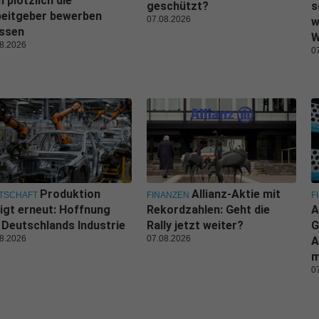
h plötzlich die
geschützt?
s
beitgeber bewerben
07.08.2026
w
ssen
W
8.2026
0
Produktion
Allianz-Aktie mit
TSCHAFT
FINANZEN
F
igt erneut: Hoffnung
Rekordzahlen: Geht die
A
 Deutschlands Industrie
Rally jetzt weiter?
G
8.2026
07.08.2026
A
m
0