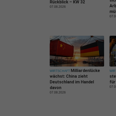
sic
Rückblick – KW 32
Ar
07.08.2026
mü
07.0
Milliardenlücke
WIRTSCHAFT
WIR
wächst: China zieht
ste
Deutschland im Handel
für
07.0
davon
07.08.2026