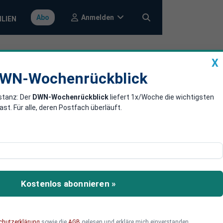
Anmelden
Abo
ILIEN
X
a
DWN-Wochenrückblick
WN-Wochenrückblick
stanz: Der
DWN-Wochenrückblick
liefert 1x/Woche die wichtigsten
n Nevada
. Für alle, deren Postfach überläuft.
wonnen. Ihr
, blieb aber am Ende
Kostenlos abonnieren »
chutzerklärung
sowie die
AGB
gelesen und erkläre mich einverstanden.