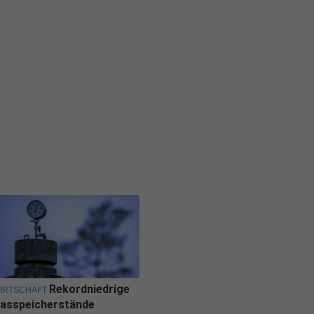
Rekordniedrige
IRTSCHAFT
asspeicherstände