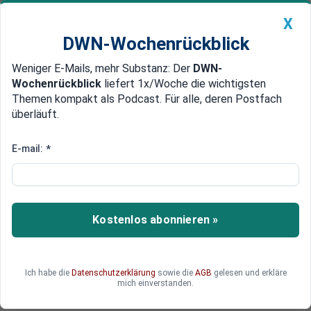
X
DWN-Wochenrückblick
Weniger E-Mails, mehr Substanz: Der
DWN-
Geldanlage Premium
Newsticker
MEIN DWN:
Wochenrückblick
liefert 1x/Woche die wichtigsten
Edelmetalle
DWN-Magazin
China
Themen kompakt als Podcast. Für alle, deren Postfach
überläuft.
DWN-Wochenrückblick
Auto Premium
Protest von Aktivisten
E-mail:
*
Abschiebung von Flüchtlingen
beginnt ohne Gewalt-Szenen
Die erste Massen-Abschiebung von Flüchtlingen
Kostenlos abonnieren »
und Migranten aus Griechenland in die Türkei
verlief am Montag überraschend ruhig. Proteste
gab es vor allem von Aktivisten, die gegen die
Ich habe die
Datenschutzerklärung
sowie die
AGB
gelesen und erkläre
Aushebelung der Menschenrechte auf die Straße
mich einverstanden.
gingen.