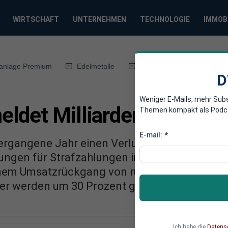
WIRTSCHAFT
UNTERNEHMEN
TECHNOLOGIE
IMMOB
anlage Premium
Edelmetalle
DWN-Magazin
Chin
D
Weniger E-Mails, mehr Sub
ldet Milliarden-Verlust u
Themen kompakt als Podcast
E-mail:
*
ergangene Jahr einen Verlust in Milliardenh
ungen für Strafzahlungen im Zuge des Abgass
inem Umsatzrückgang von rund 5 Prozent gere
r werden um 30 Prozent gekappt.
Ich habe die
Datens