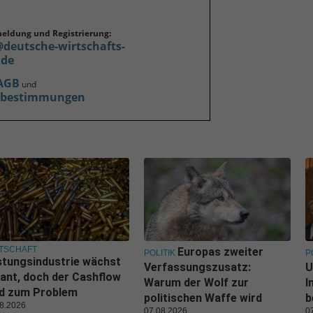
meldung und Registrierung:
@deutsche-wirtschafts-
.de
AGB
und
zbestimmungen
TSCHAFT
Europas zweiter
POLITIK
P
tungsindustrie wächst
Verfassungszusatz:
U
ant, doch der Cashflow
Warum der Wolf zur
I
rd zum Problem
politischen Waffe wird
b
8.2026
07.08.2026
0