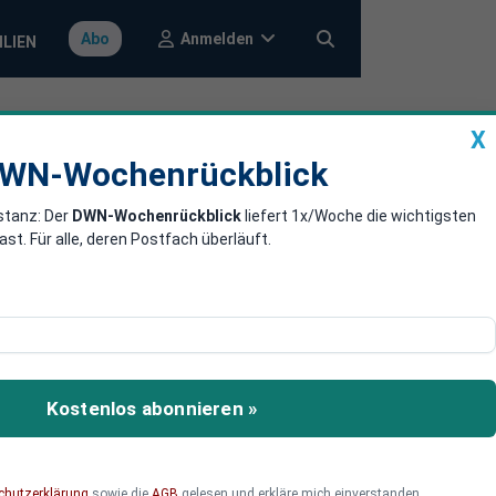
Anmelden
Abo
ILIEN
X
a
DWN-Wochenrückblick
WN-Wochenrückblick
stanz: Der
DWN-Wochenrückblick
liefert 1x/Woche die wichtigsten
nd kürzt Boni
. Für alle, deren Postfach überläuft.
öhe bekanntgegeben, der
kandals basiert. Für das
chnet. Die Boni-
Kostenlos abonnieren »
chutzerklärung
sowie die
AGB
gelesen und erkläre mich einverstanden.