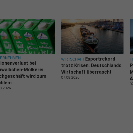
TERNEHMEN
Exportrekord
WIRTSCHAFT
F
lionenverlust bei
trotz Krisen: Deutschlands
P
wälbchen-Molkerei:
Wirtschaft überrascht
M
chgeschäft wird zum
07.08.2026
A
oblem
0
8.2026