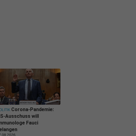
Corona-Pandemie:
OLITIK
S-Ausschuss will
mmunologe Fauci
elangen
7.08.2026