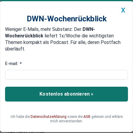
X
DWN-Wochenrückblick
Weniger E-Mails, mehr Substanz: Der
DWN-
Geldanlage Premium
Newsticker
MEIN DWN:
Wochenrückblick
liefert 1x/Woche die wichtigsten
Edelmetalle
DWN-Magazin
China
Themen kompakt als Podcast. Für alle, deren Postfach
überläuft.
DWN-Wochenrückblick
Auto Premium
Lob für Flüchtlingspolitik
E-mail:
*
Obama fordert von Merkel mehr
Geld für die Nato
US-Präsident Obama hat von Deutschland und
Kostenlos abonnieren »
den Nato-Staaten höhere Ausgaben für das
Militär-Bündnis gefordert. Merkel sagte, man
befinde sich in dieser Hinsicht auf einem guten
Ich habe die
Datenschutzerklärung
sowie die
AGB
gelesen und erkläre
Weg. Obama lobte Merkels Flüchtlingspolitik und
mich einverstanden.
sagte, die Kanzlerin stehe „auf der richtigen Seite
der Geschichte“.