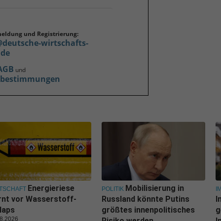
meldung und Registrierung:
@deutsche-wirtschafts-
.de
AGB
und
zbestimmungen
Energieriese
Mobilisierung in
TSCHAFT
POLITIK
I
nt vor Wasserstoff-
Russland könnte Putins
I
laps
größtes innenpolitisches
g
8.2026
Risiko werden
I