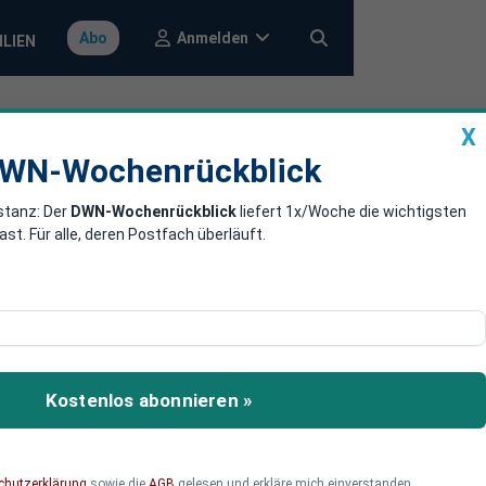
Anmelden
Abo
ILIEN
X
a
DWN-Wochenrückblick
WN-Wochenrückblick
stanz: Der
DWN-Wochenrückblick
liefert 1x/Woche die wichtigsten
ter von London
. Für alle, deren Postfach überläuft.
. So wird Sadiq Khan
 demnach seinen
Kostenlos abonnieren »
chutzerklärung
sowie die
AGB
gelesen und erkläre mich einverstanden.