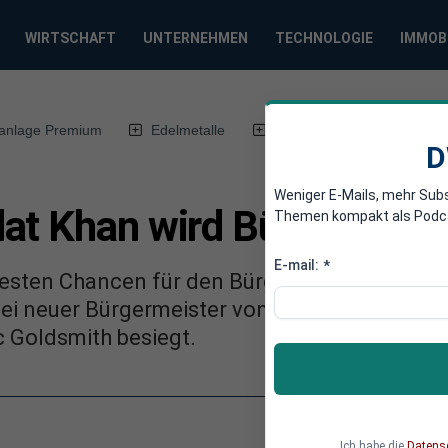
WIRTSCHAFT
UNTERNEHMEN
TECHNOLOGIE
IMMOB
anlage Premium
Edelmetalle
DWN-Magazin
Chin
D
Weniger E-Mails, mehr Sub
at Khan wird Bürgermeis
Themen kompakt als Podcast
E-mail:
*
 besten Chancen für den Bürgermeister-Posten
tei neuer Bürgermeister von London und hat
 Goldsmith besiegt.
Ich habe die
Datens