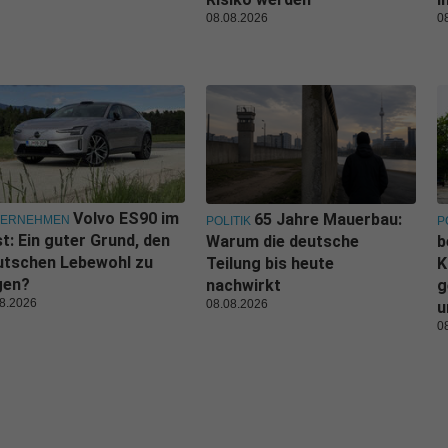
08.08.2026
0
Volvo ES90 im
65 Jahre Mauerbau:
TERNEHMEN
POLITIK
P
t: Ein guter Grund, den
Warum die deutsche
b
utschen Lebewohl zu
Teilung bis heute
K
gen?
nachwirkt
g
8.2026
08.08.2026
u
0