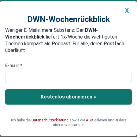
X
DWN-Wochenrückblick
Weniger E-Mails, mehr Substanz: Der
DWN-
Geldanlage Premium
Newsticker
MEIN DWN:
Wochenrückblick
liefert 1x/Woche die wichtigsten
Edelmetalle
DWN-Magazin
China
Themen kompakt als Podcast. Für alle, deren Postfach
überläuft.
DWN-Wochenrückblick
Auto Premium
Generikageschäft gibt Schub
E-mail:
*
Arzneimittelhersteller Stada
steigert seinen Gewinn
Der Arzneimittelhersteller Stada profitiert vom
Kostenlos abonnieren »
starken Geschäft mit Nachahmermedikamenten
in Deutschland. Der bereinigte Überschuss legte
im ersten Quartal um sechs Prozent auf gut 40
Ich habe die
Datenschutzerklärung
sowie die
AGB
gelesen und erkläre
Millionen Euro zu. Analysten hatten mit 37,4
mich einverstanden.
Millionen Euro weniger erwartet.