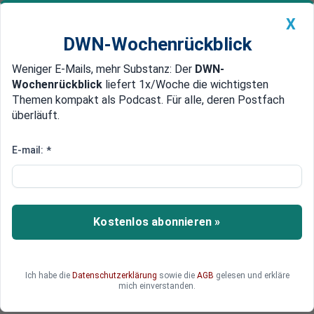
X
DWN-Wochenrückblick
Weniger E-Mails, mehr Substanz: Der
DWN-
Geldanlage Premium
Newsticker
MEIN DWN:
Wochenrückblick
liefert 1x/Woche die wichtigsten
Edelmetalle
DWN-Magazin
China
Themen kompakt als Podcast. Für alle, deren Postfach
überläuft.
DWN-Wochenrückblick
Auto Premium
Bis zu 82 Verletzte
E-mail:
*
„Rock am Ring“ vorläufig
unterbrochen
Das Musikfestival «Rock am Ring» wurde
Kostenlos abonnieren »
aufgrund der Wetterlage vorläufig unterbrochen.
Noch hoffen die Verantstalter, dass es am
Abend weitergehen kann. Doch die
Ich habe die
Datenschutzerklärung
sowie die
AGB
gelesen und erkläre
Wetteraussichten bleiben schlecht.
mich einverstanden.