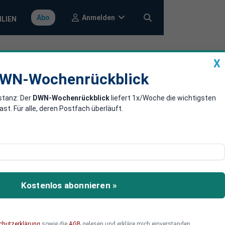
Anmelden
Abo
ILIEN
X
a
DWN-Wochenrückblick
WN-Wochenrückblick
stanz: Der
DWN-Wochenrückblick
liefert 1x/Woche die wichtigsten
Banken für
. Für alle, deren Postfach überläuft.
ewerbers Bernie Sanders
sen. Die Einkünfte seiner
Kostenlos abonnieren »
 Finanzbranche.
chutzerklärung
sowie die
AGB
gelesen und erkläre mich einverstanden.