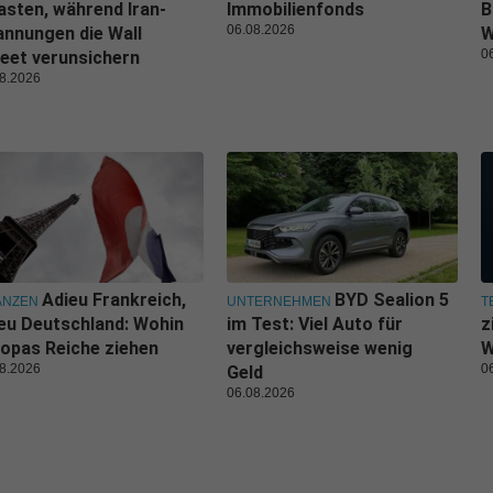
asten, während Iran-
Immobilienfonds
B
06.08.2026
nnungen die Wall
W
0
eet verunsichern
8.2026
Adieu Frankreich,
BYD Sealion 5
ANZEN
UNTERNEHMEN
T
eu Deutschland: Wohin
im Test: Viel Auto für
z
opas Reiche ziehen
vergleichsweise wenig
W
8.2026
0
Geld
06.08.2026