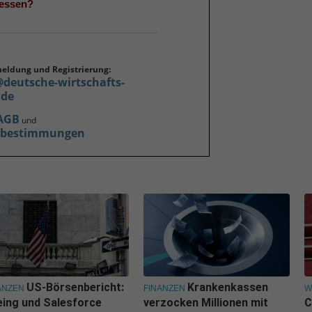
gessen?
meldung und Registrierung:
@deutsche-wirtschafts-
.de
AGB
und
zbestimmungen
US-Börsenbericht:
Krankenkassen
ANZEN
FINANZEN
W
ing und Salesforce
verzocken Millionen mit
C