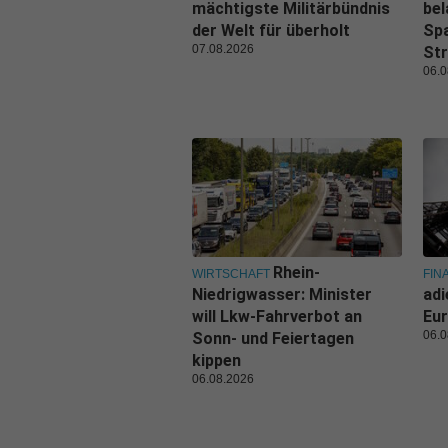
mächtigste Militärbündnis
bel
der Welt für überholt
Spa
07.08.2026
Str
06.0
Rhein-
WIRTSCHAFT
FIN
Niedrigwasser: Minister
adi
will Lkw-Fahrverbot an
Eur
06.0
Sonn- und Feiertagen
kippen
06.08.2026