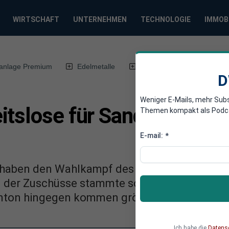
WIRTSCHAFT
UNTERNEHMEN
TECHNOLOGIE
IMMOB
anlage Premium
Edelmetalle
DWN-Magazin
Chin
D
Weniger E-Mails, mehr Sub
tslose für Sanders, die 
Themen kompakt als Podcast
E-mail:
*
r haben den Wahlkampf des demokratischen B
tel der Zuschüsse stammte sogar von Arbeitslo
linton hingegen kommen größtenteils aus der
Ich habe die
Datens