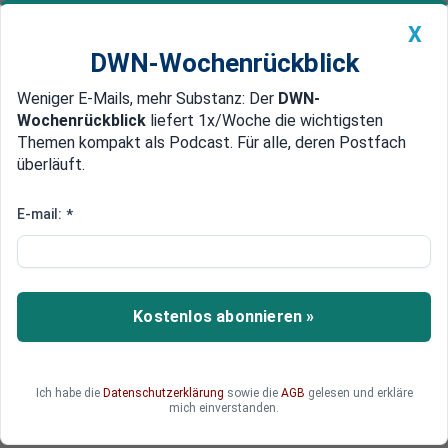
X
DWN-Wochenrückblick
Weniger E-Mails, mehr Substanz: Der
DWN-
Geldanlage Premium
Newsticker
MEIN DWN:
Wochenrückblick
liefert 1x/Woche die wichtigsten
Edelmetalle
DWN-Magazin
China
Themen kompakt als Podcast. Für alle, deren Postfach
überläuft.
DWN-Wochenrückblick
Auto Premium
Unsicherheit über die Scheidung
E-mail:
*
Ökonomen zum Brexit: „Jetzt
herrscht erst einmal Panik“
Die Chefvolkswirte der Banken sind sich einig:
Kostenlos abonnieren »
Der Austritt Großbritanniens aus der EU wird zu
einer langen Phase der Unsicherheit bei allen
Marktteilnehmern führen. Einige sprechen sogar
Ich habe die
Datenschutzerklärung
sowie die
AGB
gelesen und erkläre
von Panik. Doch die meisten sehen die
mich einverstanden.
langfristigen Folgen eher gelassen.