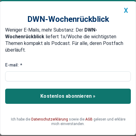
X
DWN-Wochenrückblick
Weniger E-Mails, mehr Substanz: Der
DWN-
Geldanlage Premium
Newsticker
MEIN DWN:
Wochenrückblick
liefert 1x/Woche die wichtigsten
Edelmetalle
DWN-Magazin
China
Themen kompakt als Podcast. Für alle, deren Postfach
überläuft.
DWN-Wochenrückblick
Auto Premium
Corbyn droht der Sturz
E-mail:
*
Revolte bei Labour:
Sozialdemokraten gespalten in
EU-Frage
Kostenlos abonnieren »
Bei Labour ist ein offener Machtkampf
ausgebrochen. Die britischen Sozialdemokraten
haben keine klare Linie in der EU-Frage.
Ich habe die
Datenschutzerklärung
sowie die
AGB
gelesen und erkläre
Prominente Parteimitglieder fordern den
mich einverstanden.
Rücktritt von Parteichef Corbyn.