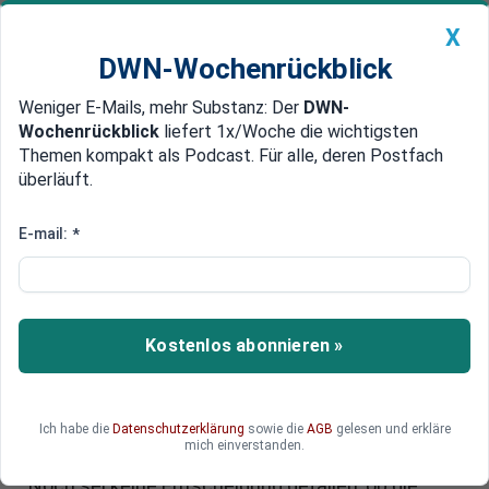
X
DWN-Wochenrückblick
Weniger E-Mails, mehr Substanz: Der
DWN-
Geldanlage Premium
Newsticker
MEIN DWN:
Wochenrückblick
liefert 1x/Woche die wichtigsten
Edelmetalle
DWN-Magazin
China
Themen kompakt als Podcast. Für alle, deren Postfach
überläuft.
DWN-Wochenrückblick
Auto Premium
Noch keine CETA-Entscheidung
E-mail:
*
EU: Staaten lehnen Abbruch der
TTIP-Verhandlungen ab
Die EU-Kommission hat die Mitgliedsstaaten
Kostenlos abonnieren »
befragt, ob die Verhandlungen fortgesetzt
werden sollen - und ein eindeutiges Votum zum
Weiterverhandeln erhalten. Auch im Streit über
Ich habe die
Datenschutzerklärung
sowie die
AGB
gelesen und erkläre
das CETA will die Kommission die Schelte von
mich einverstanden.
den Regierungen nicht auf sich sitzen lassen:
Noch sei keine Entscheidung gefallen, ob die