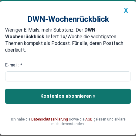
X
DWN-Wochenrückblick
Weniger E-Mails, mehr Substanz: Der
DWN-
Geldanlage Premium
Newsticker
MEIN DWN:
Wochenrückblick
liefert 1x/Woche die wichtigsten
Edelmetalle
DWN-Magazin
China
Themen kompakt als Podcast. Für alle, deren Postfach
überläuft.
DWN-Wochenrückblick
Auto Premium
Deutschland könnte profitieren
E-mail:
*
Helaba: Immobilien in
Deutschland könnten vom Brexit
profitieren
Kostenlos abonnieren »
Die Verhandlungen der EU mit Großbritannien
über den Austritt werden einen starken Effekt
auf die Immobilienmärkte haben. London muss
Ich habe die
Datenschutzerklärung
sowie die
AGB
gelesen und erkläre
nicht unbedingt Nachteile gewärtigen. Vorteile
mich einverstanden.
für Deutschland sind möglich, treten aber nicht