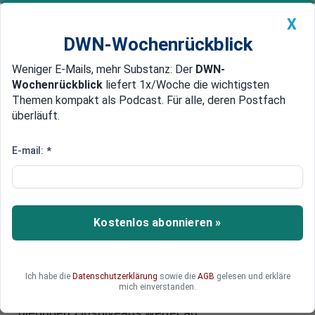
X
DWN-Wochenrückblick
Weniger E-Mails, mehr Substanz: Der
DWN-
Geldanlage Premium
Newsticker
MEIN DWN:
Wochenrückblick
liefert 1x/Woche die wichtigsten
Edelmetalle
DWN-Magazin
China
Themen kompakt als Podcast. Für alle, deren Postfach
überläuft.
DWN-Wochenrückblick
Auto Premium
Schwieriges Umfeld
E-mail:
*
Eon schreibt im ersten Halbjahr
Milliardenverlust
Der deutsche Energieversorger Eon hat für das
Kostenlos abonnieren »
erste Halbjahr einen hohen Verlust ausgewiesen.
Wertberichtigungen und Rückstellungen seien
maßgeblich dafür gewesen, erklärte das
Ich habe die
Datenschutzerklärung
sowie die
AGB
gelesen und erkläre
Unternehmen. Die Schulden stiegen wegen
mich einverstanden.
Rückstellungen für Pensionen aufgrund des
niedrigen Zinsniveaus weiter an.