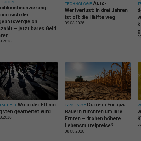
OBILIEN
Auto-
TECHNOLOGIE
T
chlussfinanzierung:
Wertverlust: In drei Jahren
d
rum sich der
ist oft die Hälfte weg
w
gebotsvergleich
09.08.2026
k
zahlt – jetzt bares Geld
g
aren
0
8.2026
Wo in der EU am
Dürre in Europa:
TSCHAFT
PANORAMA
W
gsten gearbeitet wird
Bauern fürchten um ihre
w
8.2026
Ernten – drohen höhere
K
0
Lebensmittelpreise?
08.08.2026