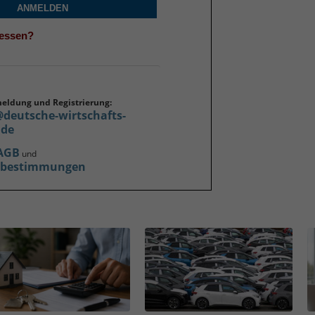
ANMELDEN
gessen?
meldung und Registrierung:
@deutsche-wirtschafts-
.de
AGB
und
zbestimmungen