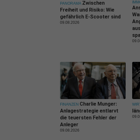
IMM
Zwischen
PANORAMA
Ans
Freiheit und Risiko: Wie
Wa
gefährlich E-Scooter sind
An
09.08.2026
aus
sp
09.0
Charlie Munger:
FINANZEN
WIR
Anlagestrategie entlarvt
län
09.0
die teuersten Fehler der
Anleger
09.08.2026