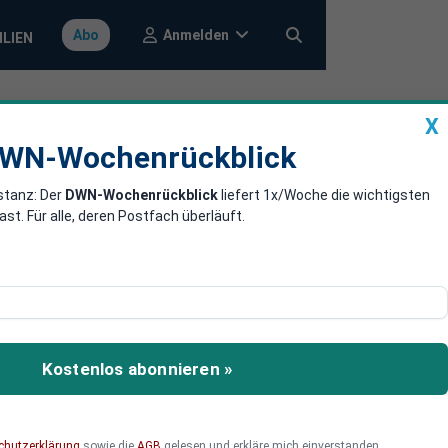
Anmelden
Abo
ILIEN
X
a
DWN-Wochenrückblick
WN-Wochenrückblick
stanz: Der
DWN-Wochenrückblick
liefert 1x/Woche die wichtigsten
keine
. Für alle, deren Postfach überläuft.
en Mangel an politischen
 ernsthaften und
Kostenlos abonnieren »
 Politik Wagenknecht für
chutzerklärung
sowie die
AGB
gelesen und erkläre mich einverstanden.