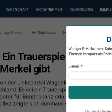
WIRTSCHAFT
UNTERNEHMEN
TECHNOLOGIE
IMMOB
anlage Premium
Edelmetalle
DWN-Magazin
Chin
D
Weniger E-Mails, mehr Sub
Ein Trauerspiel, dass es 
Themen kompakt als Podcast
 Merkel gibt
E-mail:
*
ion der Linkspartei Wagenknecht kritisiert d
hland. Es sei ein Trauerspiel, dass es keinen
erer für Bundeskanzlerin Merkel gäbe, deren
elbst zeigte sich durchaus selbstkritisch.
Ich habe die
Datens