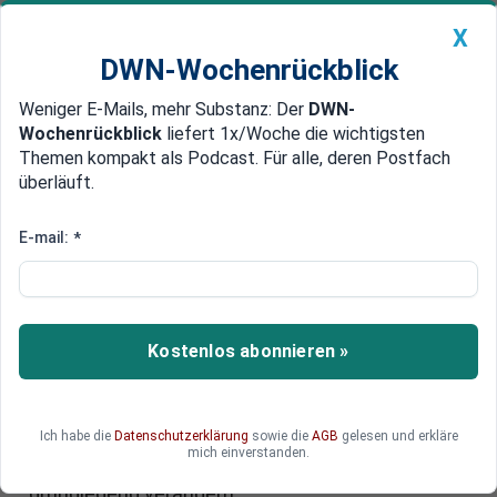
X
DWN-Wochenrückblick
Weniger E-Mails, mehr Substanz: Der
DWN-
Geldanlage Premium
Newsticker
MEIN DWN:
Wochenrückblick
liefert 1x/Woche die wichtigsten
Edelmetalle
DWN-Magazin
China
Themen kompakt als Podcast. Für alle, deren Postfach
überläuft.
DWN-Wochenrückblick
Auto Premium
Mehr Transparenz
E-mail:
*
Blockchain könnte Goldpreis zur
fairer Preis-Findung verhelfen
Das US-Unternehmen TradeWind Markets plant
Kostenlos abonnieren »
die Errichtung einer alternativen Goldbörse. Diese
würde auf Basis der Blockchain-Technologie
arbeiten und mehr Transparenz und Sicherheit
Ich habe die
Datenschutzerklärung
sowie die
AGB
gelesen und erkläre
für die Kunden bieten. Sollte das Projekt
mich einverstanden.
erfolgreich sein, könnte es den Goldhandel
grundlegend verändern.