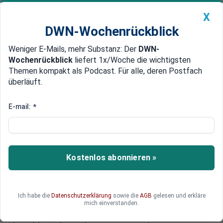
X
DWN-Wochenrückblick
Weniger E-Mails, mehr Substanz: Der
DWN-
Geldanlage Premium
Newsticker
MEIN DWN:
Wochenrückblick
liefert 1x/Woche die wichtigsten
Edelmetalle
DWN-Magazin
China
Themen kompakt als Podcast. Für alle, deren Postfach
überläuft.
DWN-Wochenrückblick
Auto Premium
Akten beschlagnahmen?
E-mail:
*
Bundesländer bezweifeln
Angaben über Identität der
Flüchtlinge
Kostenlos abonnieren »
Einige Bundesländer glauben den Angaben des
Bundesamts für Flüchtlinge nicht: Sie bezweifeln,
dass vom Amt angegebene Identitäten
Ich habe die
Datenschutzerklärung
sowie die
AGB
gelesen und erkläre
zutreffend sind. Der Generalstaatsanwalt von
mich einverstanden.
Brandenburg will die Akten der Behörde sogar