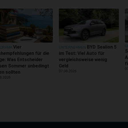
U
Vier
BYD Sealion 5
NORAMA
UNTERNEHMEN
S
hempfehlungen für die
im Test: Viel Auto für
A
ge: Was Entscheider
vergleichsweise wenig
f
esen Sommer unbedingt
Geld
0
07.08.2026
en sollten
8.2026