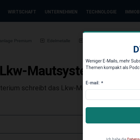
WIRTSCHAFT
UNTERNEHMEN
TECHNOLOGIE
IMMOB
anlage Premium
Edelmetalle
DWN-Magazin
Chin
D
Weniger E-Mails, mehr Sub
t Lkw-Mautsystem neu au
Themen kompakt als Podcast
E-mail:
*
terium schreibt das Lkw-Maut-System für A
Ich habe die
Datens