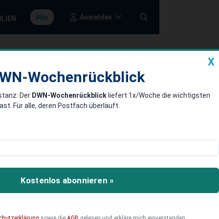
Anmelden
Abo
ILIEN
X
a
DWN-Wochenrückblick
WN-Wochenrückblick
stanz: Der
DWN-Wochenrückblick
liefert 1x/Woche die wichtigsten
s
. Für alle, deren Postfach überläuft.
utobahnen und
Kostenlos abonnieren »
chutzerklärung
sowie die
AGB
gelesen und erkläre mich einverstanden.