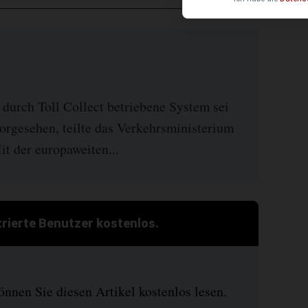
 durch Toll Collect betriebene System sei
vorgesehen, teilte das Verkehrsministerium
t der europaweiten...
strierte Benutzer kostenlos.
nen Sie diesen Artikel kostenlos lesen.