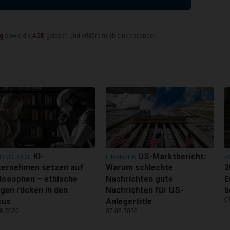
g
sowie die
AGB
gelesen und erkläre mich einverstanden.
KI-
US-Marktbericht:
HNOLOGIE
FINANZEN
P
ternehmen setzen auf
Warum schlechte
2
losophen – ethische
Nachrichten gute
E
gen rücken in den
Nachrichten für US-
b
0
kus
Anlegertitle
8.2026
07.08.2026