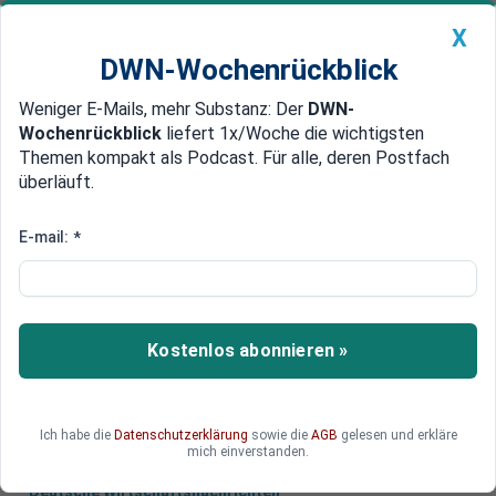
X
DWN-Wochenrückblick
Weniger E-Mails, mehr Substanz: Der
DWN-
Geldanlage Premium
Newsticker
MEIN DWN:
Wochenrückblick
liefert 1x/Woche die wichtigsten
Edelmetalle
DWN-Magazin
China
Themen kompakt als Podcast. Für alle, deren Postfach
überläuft.
DWN-Wochenrückblick
Auto Premium
Kaufpreis wird erstattet
E-mail:
*
Lidl: Rückruf von Kasseler
wegen Erstickungsgefahr
Lidl ruft den Kasseler von Sutter umgehend
Kostenlos abonnieren »
zurück. Es drohe Erstickungsgefahr wegen einer
metallischen Verunreinigung.
Ich habe die
Datenschutzerklärung
sowie die
AGB
gelesen und erkläre
mich einverstanden.
Deutsche Wirtschaftsnachrichten