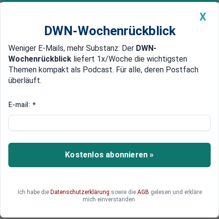
X
DWN-Wochenrückblick
Weniger E-Mails, mehr Substanz: Der
DWN-
Geldanlage Premium
Newsticker
MEIN DWN:
Wochenrückblick
liefert 1x/Woche die wichtigsten
Edelmetalle
DWN-Magazin
China
Themen kompakt als Podcast. Für alle, deren Postfach
überläuft.
DWN-Wochenrückblick
Auto Premium
Mindestens 20 Euro Einkauf
E-mail:
*
Statt Geldautomat: Aldi Süd
bietet Kunden Bargeld an
Aldi Süd führt ab sofort Bargeldauszahlung ein.
Kostenlos abonnieren »
Kunden haben in allen Aldi Süd Filialen nun auch
die Möglichkeit, Bargeld direkt an der Kasse
abzuheben.
Ich habe die
Datenschutzerklärung
sowie die
AGB
gelesen und erkläre
mich einverstanden.