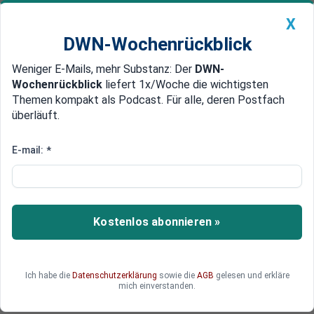
X
DWN-Wochenrückblick
Weniger E-Mails, mehr Substanz: Der
DWN-
Geldanlage Premium
Newsticker
MEIN DWN:
Wochenrückblick
liefert 1x/Woche die wichtigsten
Edelmetalle
DWN-Magazin
China
Themen kompakt als Podcast. Für alle, deren Postfach
überläuft.
DWN-Wochenrückblick
Auto Premium
Nach Niederlage in Aleppo
E-mail:
*
Tunesien will tausenden
Islamisten die Rückkehr
verwehren
Kostenlos abonnieren »
Tausende Islamisten wollen nach der Niederlage
der Söldner in Aleppo zurück nach Tunesien.
Doch das Land will sie nicht aufnehmen. Es ist
Ich habe die
Datenschutzerklärung
sowie die
AGB
gelesen und erkläre
unklar, ob die Männer sich auf den Weg nach
mich einverstanden.
Europa machen könnten.