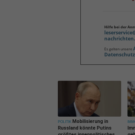
Hilfe bei der An
leserservice
nachrichten
Es gelten unsere
Datenschut
Mobilisierung in
POLITIK
IMM
Russland könnte Putins
Im
größtes innenpolitisches
geb