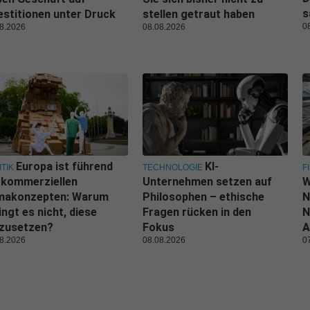
s
estitionen unter Druck
stellen getraut haben
0
8.2026
08.08.2026
Europa ist führend
KI-
ITIK
TECHNOLOGIE
F
 kommerziellen
Unternehmen setzen auf
W
imakonzepten: Warum
Philosophen – ethische
N
ingt es nicht, diese
Fragen rücken in den
N
zusetzen?
Fokus
A
8.2026
08.08.2026
0