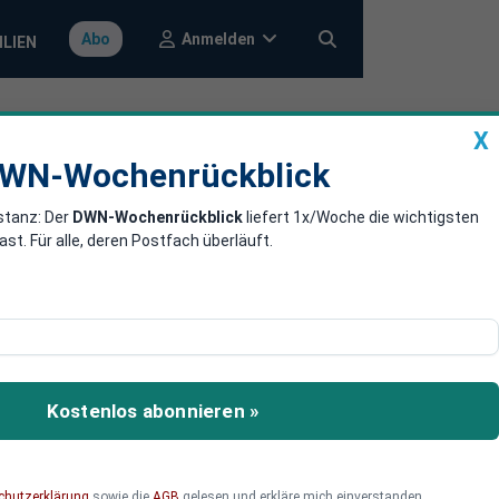
Anmelden
Abo
ILIEN
X
a
DWN-Wochenrückblick
WN-Wochenrückblick
stanz: Der
DWN-Wochenrückblick
liefert 1x/Woche die wichtigsten
m Flächenbrand
. Für alle, deren Postfach überläuft.
ür die Banken-Rettung in
rden.
Kostenlos abonnieren »
chutzerklärung
sowie die
AGB
gelesen und erkläre mich einverstanden.