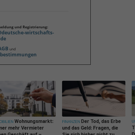
meldung und Registrierung:
@deutsche-wirtschafts-
.de
AGB
und
zbestimmungen
Wohnungsmarkt:
Der Tod, das Erbe
U
OBILIEN
FINANZEN
T
mer mehr Vermieter
und das Geld: Fragen, die
D
en Geschäft auf –
Sie sich bisher nicht zu