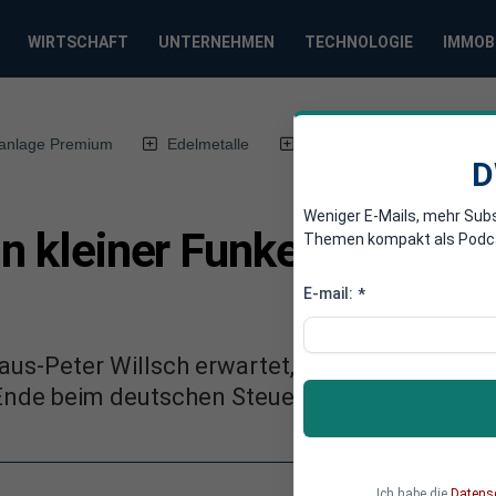
WIRTSCHAFT
UNTERNEHMEN
TECHNOLOGIE
IMMOB
anlage Premium
Edelmetalle
DWN-Magazin
Chin
D
Weniger E-Mails, mehr Sub
Ein kleiner Funke kann zu
Themen kompakt als Podcast
E-mail:
*
us-Peter Willsch erwartet, dass die Kosten f
Ende beim deutschen Steuerzahler landen we
Ich habe die
Datens