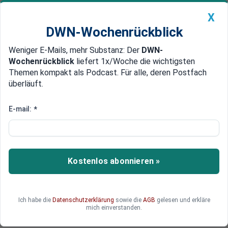
X
DWN-Wochenrückblick
Weniger E-Mails, mehr Substanz: Der
DWN-
Geldanlage Premium
Newsticker
MEIN DWN:
Wochenrückblick
liefert 1x/Woche die wichtigsten
Edelmetalle
DWN-Magazin
China
Themen kompakt als Podcast. Für alle, deren Postfach
überläuft.
DWN-Wochenrückblick
Auto Premium
Diplomatischer Affront
E-mail:
*
Niederlande verweigern
türkischem Außenminister
Landeerlaubnis
Kostenlos abonnieren »
Die Niederlande haben dem türkischen
Außenminister Mevlüt Cavusoglu die Einreise zu
einem Werbeauftritt für das Präsidialsystem in
Ich habe die
Datenschutzerklärung
sowie die
AGB
gelesen und erkläre
der Türkei verwehrt. Sein Flugzeug erhielt keine
mich einverstanden.
Landeerlaubnis.