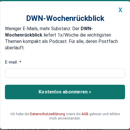
X
DWN-Wochenrückblick
Weniger E-Mails, mehr Substanz: Der
DWN-
Geldanlage Premium
Newsticker
MEIN DWN:
Wochenrückblick
liefert 1x/Woche die wichtigsten
Edelmetalle
DWN-Magazin
China
Themen kompakt als Podcast. Für alle, deren Postfach
überläuft.
DWN-Wochenrückblick
Auto Premium
Sorge um Arbeitsplätze
E-mail:
*
Die Kündigung des französisch-
australischen U-Boot-Vertrags:
Deutschlands Schwäche wird
Kostenlos abonnieren »
schonungslos offengelegt
DWN-Chefredakteur Hauke Rudolph legt dar,
warum Frankreich der wirtschaftliche Verlierer
Ich habe die
Datenschutzerklärung
sowie die
AGB
gelesen und erkläre
mich einverstanden.
des geplatzten U-Boot-Geschäfts ist -
Deutschland aber der politische Verlierer.