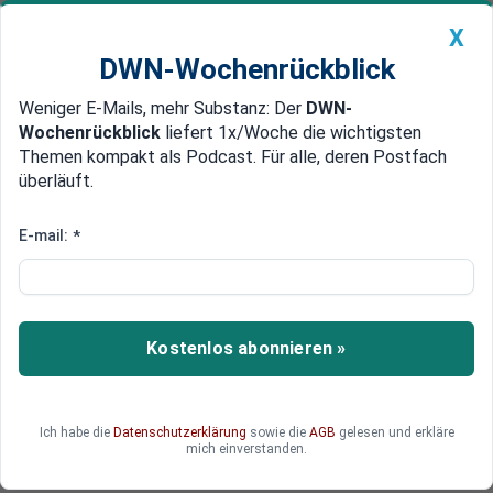
X
DWN-Wochenrückblick
Weniger E-Mails, mehr Substanz: Der
DWN-
Geldanlage Premium
Newsticker
MEIN DWN:
Wochenrückblick
liefert 1x/Woche die wichtigsten
Edelmetalle
DWN-Magazin
China
Themen kompakt als Podcast. Für alle, deren Postfach
überläuft.
DWN-Wochenrückblick
Auto Premium
Märkte unbeeindruckt
E-mail:
*
Fed-Zinserhöhung leitet
kritische Phase für private
Schuldner ein
Kostenlos abonnieren »
Die Zinserhöhung hat auf die Märkte keinen
besonderen Eindruck gemacht. Für private
Schuldner wird es dagegen unangenehm.
Ich habe die
Datenschutzerklärung
sowie die
AGB
gelesen und erkläre
mich einverstanden.