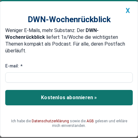
X
DWN-Wochenrückblick
Weniger E-Mails, mehr Substanz: Der
DWN-
Geldanlage Premium
Newsticker
MEIN DWN:
Wochenrückblick
liefert 1x/Woche die wichtigsten
Edelmetalle
DWN-Magazin
China
Themen kompakt als Podcast. Für alle, deren Postfach
überläuft.
DWN-Wochenrückblick
Auto Premium
Silicon Valley
E-mail:
*
Investoren ziehen sich zurück:
Technologie-Blase könnte
platzen
Kostenlos abonnieren »
Amerikas Technologie-Branche droht eine
ungemütliche Phase: Die Anzeichen mehren sich,
dass die neue Dotcom-Blase Ende schon bald
Ich habe die
Datenschutzerklärung
sowie die
AGB
gelesen und erkläre
platzen könnte.
mich einverstanden.