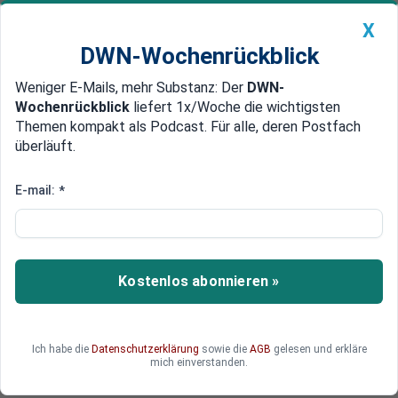
X
DWN-Wochenrückblick
Weniger E-Mails, mehr Substanz: Der
DWN-
Geldanlage Premium
Newsticker
MEIN DWN:
Wochenrückblick
liefert 1x/Woche die wichtigsten
Edelmetalle
DWN-Magazin
China
Themen kompakt als Podcast. Für alle, deren Postfach
überläuft.
DWN-Wochenrückblick
Auto Premium
Britische Wirtschaft schwach
E-mail:
*
Turbulenzen am Devisenmarkt:
Yuan rauf, Pfund runter
Turbulenzen am Devisenmarkt: Der Yuan steigt,
Kostenlos abonnieren »
das britische Pfund sackt ab.
Ich habe die
Datenschutzerklärung
sowie die
AGB
gelesen und erkläre
mich einverstanden.
Deutsche Wirtschaftsnachrichten