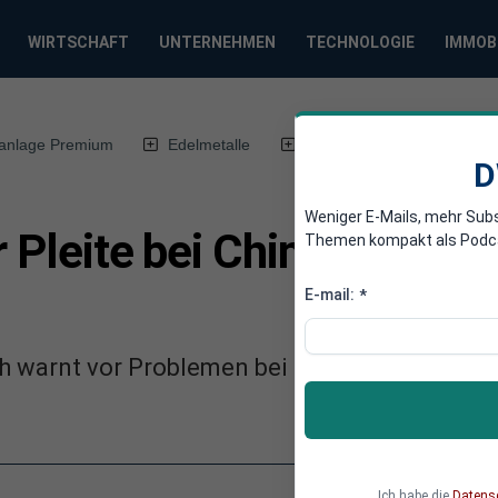
WIRTSCHAFT
UNTERNEHMEN
TECHNOLOGIE
IMMOB
anlage Premium
Edelmetalle
DWN-Magazin
Chin
D
Weniger E-Mails, mehr Sub
r Pleite bei Chinas Techn
Themen kompakt als Podcast
E-mail:
*
ch warnt vor Problemen bei Baidu in Zusamm
Ich habe die
Datens