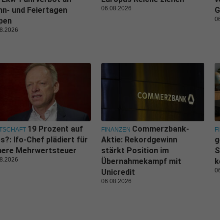
06.08.2026
n- und Feiertagen
G
0
pen
8.2026
19 Prozent auf
Commerzbank-
TSCHAFT
FINANZEN
F
es?: Ifo-Chef plädiert für
Aktie: Rekordgewinn
g
here Mehrwertsteuer
stärkt Position im
S
8.2026
Übernahmekampf mit
k
0
Unicredit
06.08.2026