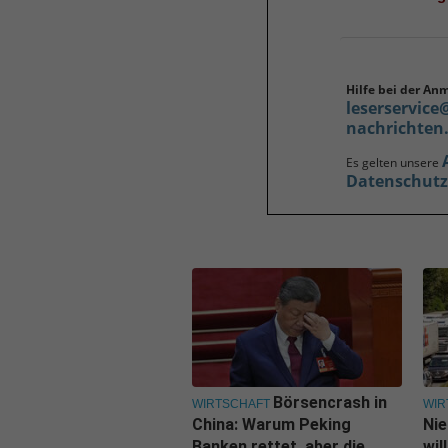
Hilfe bei der An
leserservice
nachrichten
Es gelten unsere
Datenschut
Börsencrash in
WIRTSCHAFT
WIR
China: Warum Peking
Nie
Banken rettet, aber die
wil