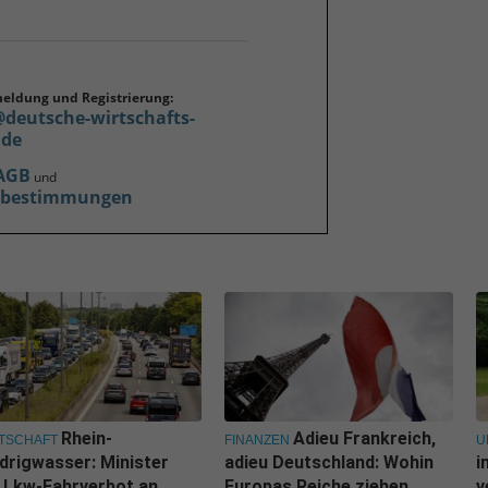
meldung und Registrierung:
@deutsche-wirtschafts-
.de
AGB
und
zbestimmungen
Rhein-
Adieu Frankreich,
TSCHAFT
FINANZEN
U
drigwasser: Minister
adieu Deutschland: Wohin
i
l Lkw-Fahrverbot an
Europas Reiche ziehen
v