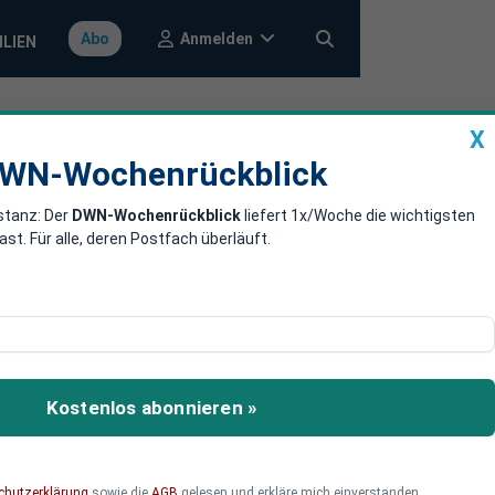
Anmelden
Abo
ILIEN
X
a
DWN-Wochenrückblick
WN-Wochenrückblick
stanz: Der
DWN-Wochenrückblick
liefert 1x/Woche die wichtigsten
ologie-Gigant
. Für alle, deren Postfach überläuft.
enhang mit Schattenbank-
Kostenlos abonnieren »
chutzerklärung
sowie die
AGB
gelesen und erkläre mich einverstanden.