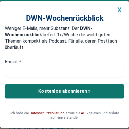
X
DWN-Wochenrückblick
Weniger E-Mails, mehr Substanz: Der
DWN-
Geldanlage Premium
Newsticker
MEIN DWN:
Wochenrückblick
liefert 1x/Woche die wichtigsten
Edelmetalle
DWN-Magazin
China
Themen kompakt als Podcast. Für alle, deren Postfach
überläuft.
DWN-Wochenrückblick
Auto Premium
„Kohäsions-Milliarde“
E-mail:
*
Schweizer Banken wollen sich
Zugang zur EU erkaufen
Die Schweizer Banken versuchen, Zahlungen in
Kostenlos abonnieren »
Milliardenhöhe als Druckmittel gegen die EU
einzusetzen.
Ich habe die
Datenschutzerklärung
sowie die
AGB
gelesen und erkläre
mich einverstanden.
Deutsche Wirtschaftsnachrichten