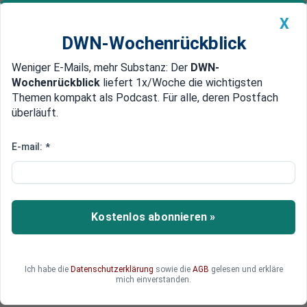
X
DWN-Wochenrückblick
Weniger E-Mails, mehr Substanz: Der
DWN-
Geldanlage Premium
Newsticker
MEIN DWN:
Wochenrückblick
liefert 1x/Woche die wichtigsten
Edelmetalle
DWN-Magazin
China
Themen kompakt als Podcast. Für alle, deren Postfach
überläuft.
DWN-Wochenrückblick
Auto Premium
Teure Visionen
E-mail:
*
Frankreich: Macron fordert neue
EU-Steuer für den Umbau
Europas
Kostenlos abonnieren »
Frankreichs Präsident Macron will die EU weiter
zusammenführen und hat teure Vorschläge. Es
ist nicht klar, wer Macrons Visionen am Ende
Ich habe die
Datenschutzerklärung
sowie die
AGB
gelesen und erkläre
bezahlen soll.
mich einverstanden.