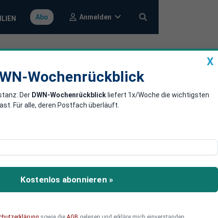
Anmelden
Abo
ILIEN
X
a
DWN-Wochenrückblick
WN-Wochenrückblick
stanz: Der
DWN-Wochenrückblick
liefert 1x/Woche die wichtigsten
utsche
. Für alle, deren Postfach überläuft.
awandel zurück
ger Kritik ziehen
chung (PIK) über die
Kostenlos abonnieren »
chutzerklärung
sowie die
AGB
gelesen und erkläre mich einverstanden.