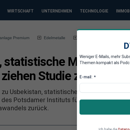
WIRTSCHAFT
UNTERNEHMEN
TECHNOLOGIE
IMMOB
anlage Premium
Edelmetalle
DWN-Magazin
Chin
D
Weniger E-Mails, mehr Sub
, statistische Mängel: De
Themen kompakt als Podcast
 ziehen Studie zum Klim
E-mail:
*
zu Usbekistan, statistische Mängel: Nach eini
 des Potsdamer Instituts für Klimafolgenfors
awandels zurück.
Ich habe die
Datens