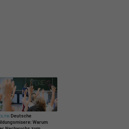
Deutsche
OLITIK
ildungsmisere: Warum
er Nachwuchs zum