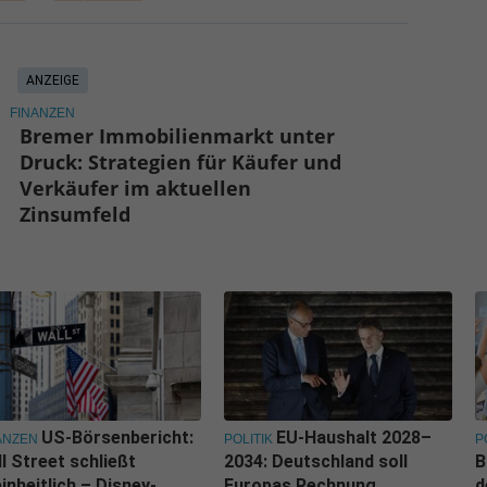
ANZEIGE
FINANZEN
Bremer Immobilienmarkt unter
Druck: Strategien für Käufer und
Verkäufer im aktuellen
Zinsumfeld
US-Börsenbericht:
EU-Haushalt 2028–
ANZEN
POLITIK
P
l Street schließt
2034: Deutschland soll
B
inheitlich – Disney-
Europas Rechnung
d