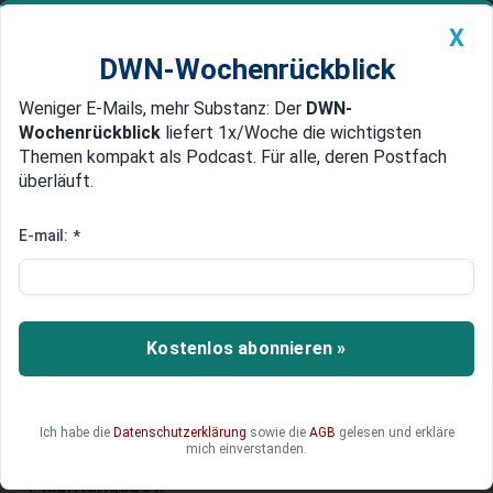
X
DWN-Wochenrückblick
Weniger E-Mails, mehr Substanz: Der
DWN-
Geldanlage Premium
Newsticker
MEIN DWN:
Wochenrückblick
liefert 1x/Woche die wichtigsten
Edelmetalle
DWN-Magazin
China
Themen kompakt als Podcast. Für alle, deren Postfach
überläuft.
DWN-Wochenrückblick
Auto Premium
Unicredit schnappt sich offenbar
E-mail:
*
mehr als 30 Prozent von
Commerzbank
Kostenlos abonnieren »
Unicredit kommt ihrem Ziel bei der
Commerzbank einen entscheidenden Schritt
näher. Mit dem Überschreiten der 30-Prozent-
Marke stärkt die italienische Großbank ihre
Ich habe die
Datenschutzerklärung
sowie die
AGB
gelesen und erkläre
mich einverstanden.
Position – und umgeht zugleich ein teureres
Pflichtangebot.