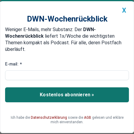
X
DWN-Wochenrückblick
Weniger E-Mails, mehr Substanz: Der
DWN-
Geldanlage Premium
Newsticker
MEIN DWN:
Wochenrückblick
liefert 1x/Woche die wichtigsten
Edelmetalle
DWN-Magazin
China
Themen kompakt als Podcast. Für alle, deren Postfach
überläuft.
DWN-Wochenrückblick
Auto Premium
Commerzbank-Aktie: Großteil
E-mail:
*
des Stellenabbaus entfällt auf KI
Bei der Commerzbank sorgen KI, Stellenabbau
und der Übernahmekampf mit der Unicredit für
Kostenlos abonnieren »
neue Spannungen. Während die Bank ihre
Strategie verteidigt, wächst der Druck auf die
Commerzbank-Aktie. Doch wie lange kann sich
Ich habe die
Datenschutzerklärung
sowie die
AGB
gelesen und erkläre
das Institut gegen die italienische Großbank
mich einverstanden.
stemmen?