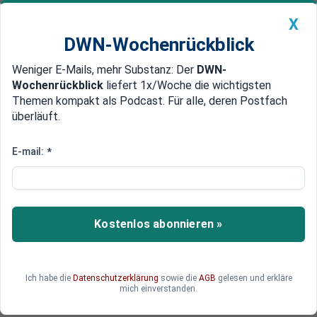
X
DWN-Wochenrückblick
Weniger E-Mails, mehr Substanz: Der
DWN-
Geldanlage Premium
Newsticker
MEIN DWN:
Wochenrückblick
liefert 1x/Woche die wichtigsten
Edelmetalle
DWN-Magazin
China
Themen kompakt als Podcast. Für alle, deren Postfach
überläuft.
DWN-Wochenrückblick
Auto Premium
Deutsche Migrationspolitik: Zahl
E-mail:
*
der Einbürgerungen steigt auf
Höchststand
Kostenlos abonnieren »
Noch nie seit Beginn der Statistik haben sich in
Deutschland mehr Menschen einbürgern lassen
als 2025. Es ist der fünfte Anstieg in Folge.
Ich habe die
Datenschutzerklärung
sowie die
AGB
gelesen und erkläre
mich einverstanden.