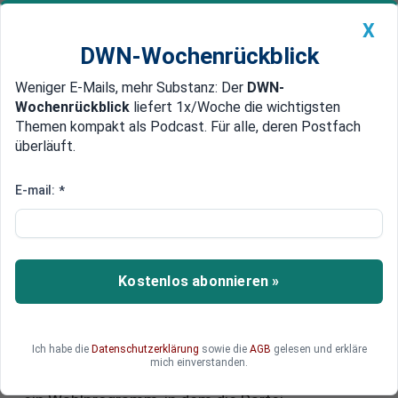
X
DWN-Wochenrückblick
Weniger E-Mails, mehr Substanz: Der
DWN-
Geldanlage Premium
Newsticker
MEIN DWN:
Wochenrückblick
liefert 1x/Woche die wichtigsten
Edelmetalle
DWN-Magazin
China
Themen kompakt als Podcast. Für alle, deren Postfach
überläuft.
DWN-Wochenrückblick
Auto Premium
AfD-Wahlprogramm
E-mail:
*
verabschiedet: Atomenergie,
CO2-Aus und begrenzte
Migration
Kostenlos abonnieren »
Die AfD rüstet sich für die anstehenden
Landtagswahlen im September: In Mecklenburg-
Ich habe die
Datenschutzerklärung
sowie die
AGB
gelesen und erkläre
Vorpommern verabschiedeten die Delegierten
mich einverstanden.
auf dem Landesparteitag in Grimmen einstimmig