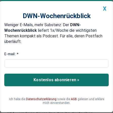
X
DWN-Wochenrückblick
Weniger E-Mails, mehr Substanz: Der
DWN-
Geldanlage Premium
Newsticker
MEIN DWN:
Wochenrückblick
liefert 1x/Woche die wichtigsten
Edelmetalle
DWN-Magazin
China
Themen kompakt als Podcast. Für alle, deren Postfach
überläuft.
DWN-Wochenrückblick
Auto Premium
Mythos Fachkräftemangel
E-mail:
*
beendet: Deutschlands
Arbeitsmarkt bricht langfristig
ein
Kostenlos abonnieren »
Schwache Frühjahrsbelebung, keine
Trendumkehr: Der deutsche Arbeitsmarkt kippt
Ich habe die
Datenschutzerklärung
sowie die
AGB
gelesen und erkläre
langfristig in eine neue Massenarbeitslosigkeit.
mich einverstanden.
Warum es immer mehr arbeitslose Fachkräfte