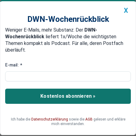
X
DWN-Wochenrückblick
Weniger E-Mails, mehr Substanz: Der
DWN-
Geldanlage Premium
Newsticker
MEIN DWN:
Wochenrückblick
liefert 1x/Woche die wichtigsten
Edelmetalle
DWN-Magazin
China
Themen kompakt als Podcast. Für alle, deren Postfach
überläuft.
DWN-Wochenrückblick
Auto Premium
Beiträge für Private
E-mail:
*
Krankenversicherung steigen
kräftig ab 2026
Kostenlos abonnieren »
Die Mehrheit der Privatversicherten muss
kommendes Jahr höhere Beiträge für ihre
Krankenkasse bezahlen. Die Branche rechnet mit
deutlichen Mehrkosten. Auch für gesetzlich
Ich habe die
Datenschutzerklärung
sowie die
AGB
gelesen und erkläre
mich einverstanden.
Versicherte könnte es teurer werden.