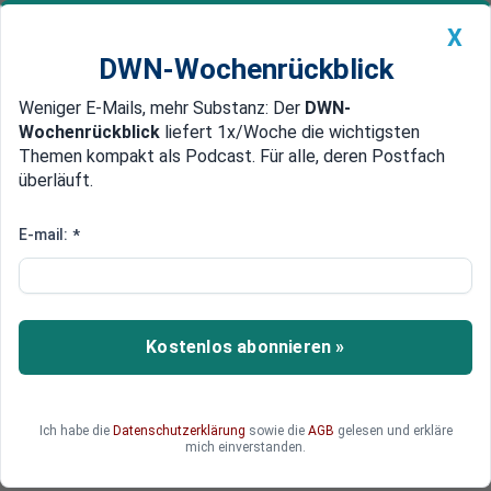
X
DWN-Wochenrückblick
Weniger E-Mails, mehr Substanz: Der
DWN-
Geldanlage Premium
Newsticker
MEIN DWN:
Wochenrückblick
liefert 1x/Woche die wichtigsten
Edelmetalle
DWN-Magazin
China
Themen kompakt als Podcast. Für alle, deren Postfach
überläuft.
DWN-Wochenrückblick
Auto Premium
Rettet Polen die deutsche
E-mail:
*
Industrie?
Deutschlands Exportmodell steht unter Druck, da
China und die USA als Absatzmärkte
Kostenlos abonnieren »
schwächeln. Polen und Mittelosteuropa fangen
einen großen Teil dieses Rückgangs auf und
werden damit für die deutsche Industrie immer
Ich habe die
Datenschutzerklärung
sowie die
AGB
gelesen und erkläre
wichtiger.
mich einverstanden.