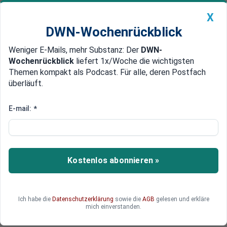
X
DWN-Wochenrückblick
Weniger E-Mails, mehr Substanz: Der
DWN-
Geldanlage Premium
Newsticker
MEIN DWN:
Wochenrückblick
liefert 1x/Woche die wichtigsten
Edelmetalle
DWN-Magazin
China
Themen kompakt als Podcast. Für alle, deren Postfach
überläuft.
DWN-Wochenrückblick
Auto Premium
Tankrabatt verpufft: Millionen
E-mail:
*
bleiben bei den Konzernen
Der Tankrabatt sollte Autofahrer entlasten –
doch nach Einschätzung von Experten kam ein
Kostenlos abonnieren »
Teil der Milliarden gar nicht bei ihnen an.
Ich habe die
Datenschutzerklärung
sowie die
AGB
gelesen und erkläre
mich einverstanden.
Deutsche Wirtschaftsnachrichten, DPA