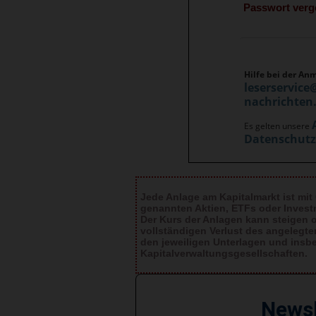
Passwort ver
Hilfe bei der An
leserservice
nachrichten
Es gelten unsere
Datenschut
Jede Anlage am Kapitalmarkt ist mit
genannten Aktien, ETFs oder Inves
Der Kurs der Anlagen kann steigen od
vollständigen Verlust des angelegt
den jeweiligen Unterlagen und insb
Kapitalverwaltungsgesellschaften.
News