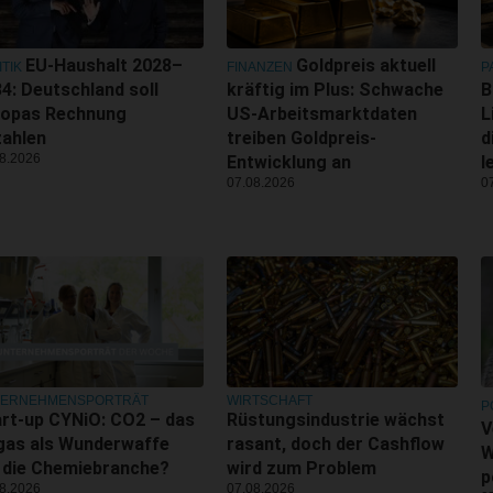
EU-Haushalt 2028–
Goldpreis aktuell
ITIK
FINANZEN
P
4: Deutschland soll
kräftig im Plus: Schwache
B
ropas Rechnung
US-Arbeitsmarktdaten
L
zahlen
treiben Goldpreis-
d
8.2026
Entwicklung an
l
07.08.2026
0
TERNEHMENSPORTRÄT
WIRTSCHAFT
P
rt-up CYNiO: CO2 – das
Rüstungsindustrie wächst
V
gas als Wunderwaffe
rasant, doch der Cashflow
W
 die Chemiebranche?
wird zum Problem
p
8.2026
07.08.2026