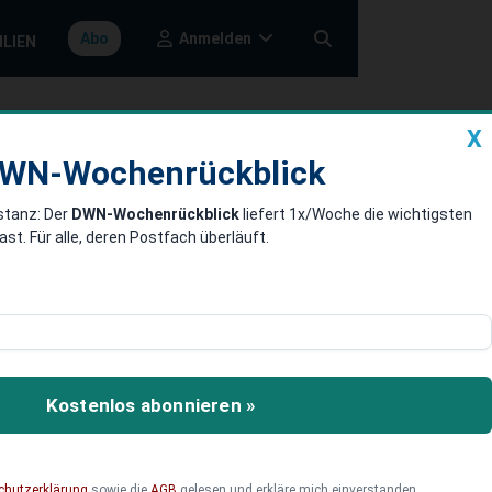
Anmelden
Abo
ILIEN
X
a
DWN-Wochenrückblick
WN-Wochenrückblick
stanz: Der
DWN-Wochenrückblick
liefert 1x/Woche die wichtigsten
merzbank ab
. Für alle, deren Postfach überläuft.
h die Unicredit und
ank. Gleichzeitig kippt
kurs und stellt Aktionäre
Kostenlos abonnieren »
chutzerklärung
sowie die
AGB
gelesen und erkläre mich einverstanden.