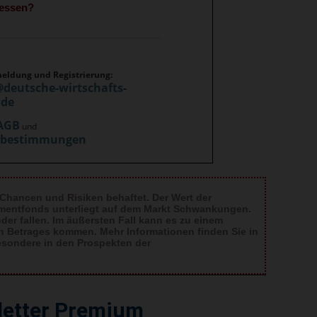
gessen?
meldung und Registrierung:
@deutsche-wirtschafts-
.de
AGB
und
zbestimmungen
 Chancen und Risiken behaftet. Der Wert der
tmentfonds unterliegt auf dem Markt Schwankungen.
er fallen. Im äußersten Fall kann es zu einem
en Betrages kommen. Mehr Informationen finden Sie in
esondere in den Prospekten der
letter Premium