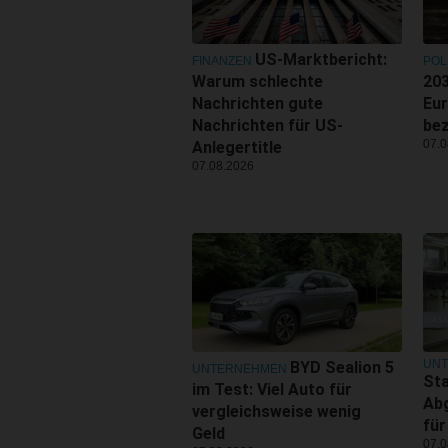
US-Marktbericht:
FINANZEN
POL
Warum schlechte
203
Nachrichten gute
Eu
Nachrichten für US-
be
07.0
Anlegertitle
07.08.2026
UN
BYD Sealion 5
UNTERNEHMEN
Sta
im Test: Viel Auto für
Ab
vergleichsweise wenig
für
Geld
07.0