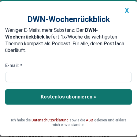
X
DWN-Wochenrückblick
Weniger E-Mails, mehr Substanz: Der
DWN-
Geldanlage Premium
Newsticker
MEIN DWN:
Wochenrückblick
liefert 1x/Woche die wichtigsten
Edelmetalle
DWN-Magazin
China
Themen kompakt als Podcast. Für alle, deren Postfach
überläuft.
DWN-Wochenrückblick
Auto Premium
Rheinmetall-Aktie kaufen? Der
E-mail:
*
Superzyklus steht erst am
Anfang
Kostenlos abonnieren »
Der Wert der Rheinmetall-Aktie hat sich seit 2022
bereits vervielfacht. Russlands Krieg gegen die
Ukraine, Europas Aufrüstung und Deutschlands
neue Militärpläne sprechen dafür, dass der
Ich habe die
Datenschutzerklärung
sowie die
AGB
gelesen und erkläre
mich einverstanden.
Rüstungskonzern weiter stark wachsen kann.
Sollten Anleger nun die Rheinmetall-Aktie